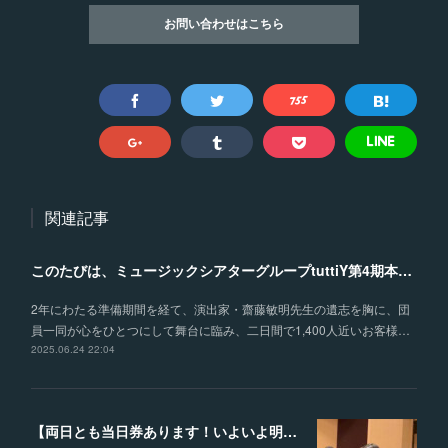
お問い合わせはこちら
関連記事
このたびは、ミュージックシアターグループtuttiY第4期本公演《カルメン》にご来場いただき、誠にありがとうございました。
2年にわたる準備期間を経て、演出家・齋藤敏明先生の遺志を胸に、団
員一同が心をひとつにして舞台に臨み、二日間で1,400人近いお客様…
2025.06.24 22:04
【両日とも当日券あります！いよいよ明日！土曜日公演のゲネプロを遂行！】