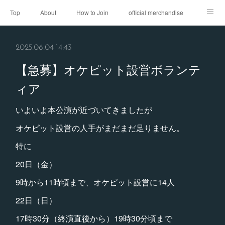
Top
About
How to Join
official merchandise
Performance
Sponsor
Contact
2025.06.04 14:43
【急募】オケピット設営ボランテ
ィア
いよいよ本公演が近づいてきましたが
オケピット設営の人手がまだまだ足りません。
特に
20日（金）
9時から11時頃まで、オケピット設営に14人
22日（日）
17時30分（終演直後から）19時30分頃まで