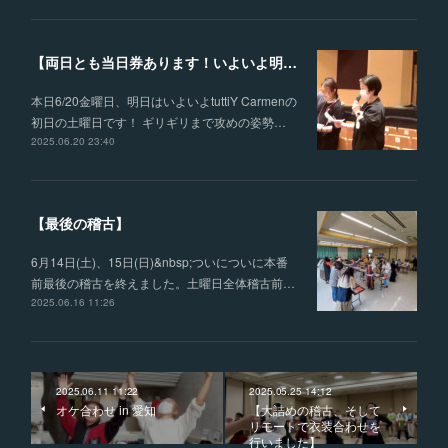
【両日とも当日券あります！いよいよ明日！土曜日公演のゲネプロを遂行！】
本日6/20金曜日、明日はいよいよtuttiY Carmenの
初日の土曜日です！ ギリギリまで攻めの姿勢…
2025.06.20 23:40
【最後の稽古】
6月14日(土)、15日(日)&nbsp;ついについに本番
前最後の稽古を終えました。土曜日全体稽古前…
2025.06.16 11:26
2025.06.11 11:22
2025.05.25 14:12
オケ合わせ in 愛知
【大詰めの稽古、そして
リモートで衣装合わせを
行いました】