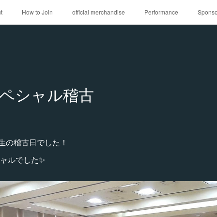
t
How to Join
official merchandise
Performance
Sponso
ペシャル稽古
生の稽古日でした！
ャルでした✨