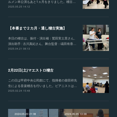
ルメン本公演もあと1ヵ月をきりました。稽古…
2025.05.25 14:12
【本番まで２カ月・通し稽古実施】
本日の稽古は、振付・演出補：鷲田実土里さん、
演出助手 : 古川真紀さん、舞台監督：礒田有香…
2025.04.21 08:13
2月22日(土)マエストロ稽古
この日は甲府中央公民館にて、指揮者の柴田祥先
生による音楽稽古を行いました。ピアニストは…
2025.02.24 15:48
2024.05.20 21:08
2024.05.05 13:38