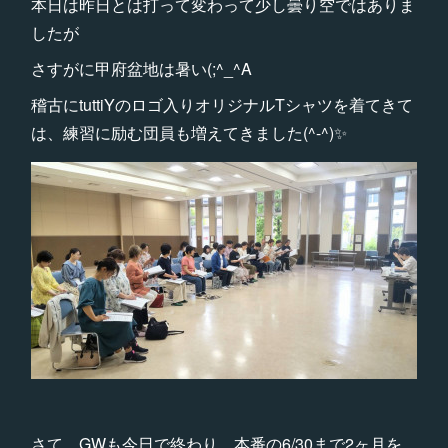
本日は昨日とは打って変わって少し曇り空ではありま
したが
さすがに甲府盆地は暑い(;^_^A
稽古にtuttiYのロゴ入りオリジナルTシャツを着てきて
は、練習に励む団員も増えてきました(^-^)✨
さて、GWも今日で終わり、本番の6/30まで2ヶ月を