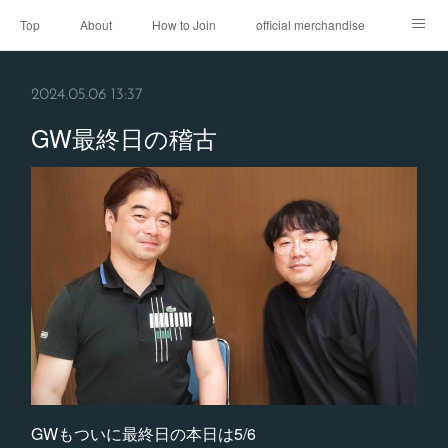
Top
About
How to Join
official merchandise
Performance
Sponsor
Contact
2024.05.06 13:37
GW最終日の稽古
GWもついに最終日の本日は5/6