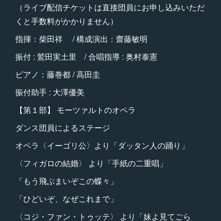
（ライブ配信チケットは直接団員にお申し込みいただ
くと手数料がかかりません）
指揮：柴田祥 / 構成演出：齋藤敏明
振付 : 鷲田実土里 / 合唱指導 : 奥村泰憲
ピアノ：藤巻都 / 高田圭
振付助手 : 大澤優美
【第１部】 モーツァルトのオペラ
ダンス団員によるステージ
オペラ〈イーゴリ公〉より「ダッタン人の踊り」
〈フィガロの結婚〉 より「手紙の二重唱」
「もう飛ぶまいぞこの蝶々」
「ひどいぞ、なぜこれまで」
〈コジ・ファン・トゥッテ〉 より「妹よ見てごら