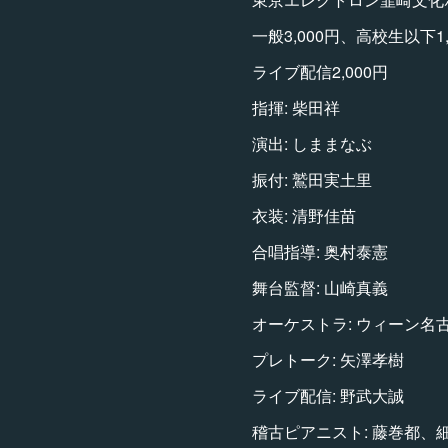
一般3,000円、高校生以下1,
ライブ配信2,000円
指揮: 柴田祥
演出: しままなぶ
振付: 鷲田実土里
衣装: 清野佳苗
合唱指導: 奥村泰憲
舞台監督: 山崎真義
オーケストラ: ウィーン名
プレトーク: 矢澤孝樹
ライブ配信: 野武大誠
稽古ピアニスト: 藤巻都