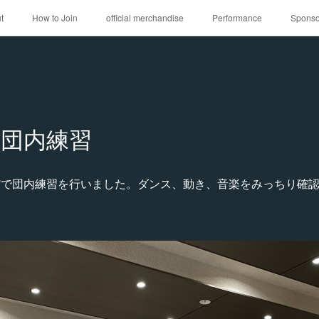
t
How to Join
official merchandise
Performance
Sponso
団内練習
公民館で団内練習を行いました。ダンス、動き、音楽をみっちり確