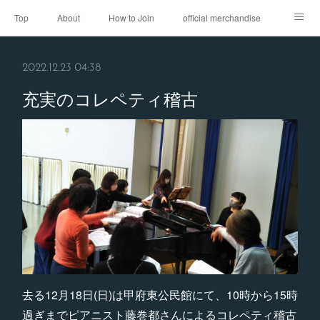
Top
About
How to Join
official merchandise
Performance
Sponsor
Contact
2022.12.23 04:38
充実のコレペティ稽古
去る12月18日(日)は甲府東公民館にて、10時から15時
過ぎまでピアニスト藤巻都さんによるコレペティ稽古