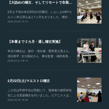
【大詰めの稽古、そしてリモートで衣装合わせを行いました】
5月も下旬の本日25日の日曜日、いよいよtuttiYカ
ルメン本公演もあと1ヵ月をきりました。稽古…
2025.05.25 14:12
【本番まで２カ月・通し稽古実施】
本日の稽古は、振付・演出補：鷲田実土里さん、
演出助手 : 古川真紀さん、舞台監督：礒田有香…
2025.04.21 08:13
2月22日(土)マエストロ稽古
この日は甲府中央公民館にて、指揮者の柴田祥先
生による音楽稽古を行いました。ピアニストは…
2025.02.24 15:48