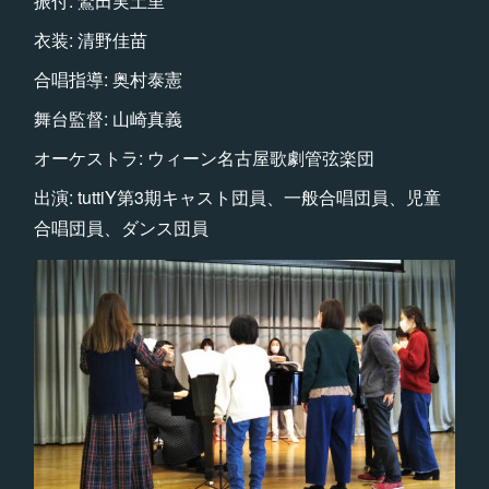
振付: 鷲田実土里
衣装: 清野佳苗
合唱指導: 奥村泰憲
舞台監督: 山崎真義
オーケストラ: ウィーン名古屋歌劇管弦楽団
出演: tuttiY第3期キャスト団員、一般合唱団員、児童
合唱団員、ダンス団員