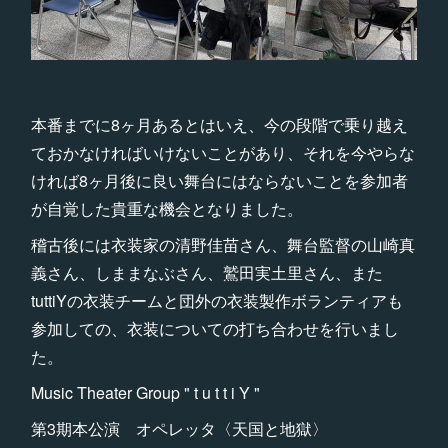
本番までに8ヶ月あるとはいえ、今の段階で乗り越え
ておかなければいけないことがあり、それを今やらな
ければ8ヶ月後に良い舞台にはならないことを参加者
が自覚した貴重な機会となりました。
稽古後には衣装家の清野佳苗さん、舞台監督の山崎真
義さん、しままなぶさん、鷲田実土里さん、また
tuttiYの衣装チームと団外の衣装製作ボランティアも
参加しての、衣装についての打ち合わせを行いまし
た。
Music Theater Group " t u t t i Y "
第3期本公演 オペレッタ〈天国と地獄〉