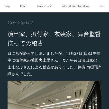
Top
About
How to Join
official merchandise
Performance
Sponsor
Contact
2022.12.04 14:01
演出家、振付家、衣装家、舞台監督
揃っての稽古
日にちが経ってしまいましたが、11月27日(日)は午前
中に振付家の鷲田実土里さん、また午後は演出家のし
ままなぶさんによる稽古がありました。伴奏は細田詩
織さんでした。