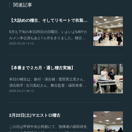
関連記事
【大詰めの稽古、そしてリモートで衣装合わせを行いました】
5月も下旬の本日25日の日曜日、いよいよtuttiYカ
ルメン本公演もあと1ヵ月をきりました。稽古…
2025.05.25 14:12
【本番まで２カ月・通し稽古実施】
本日の稽古は、振付・演出補：鷲田実土里さん、
演出助手 : 古川真紀さん、舞台監督：礒田有香…
2025.04.21 08:13
2月22日(土)マエストロ稽古
この日は甲府中央公民館にて、指揮者の柴田祥先