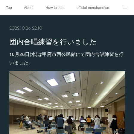
Top
About
How to Join
official merchandise
Performance
Sponsor
Contact
2022.10.26 22:10
団内合唱練習を行いました
10月26日(水)は甲府市西公民館にて団内合唱練習を行
いました。