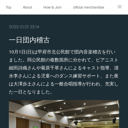
Top
About
How to Join
official merchandise
Performance
Sponsor
Contact
2022.10.01 22:14
一日団内稽古
10月1日(日)は甲府市北公民館で団内音楽稽古を行い
ました。同公民館の複数箇所に分かれて、ピアニスト
細田詩織さんや菊原千草さんによるキャスト指導、清
水李さんによる児童へのダンス練習サポート、また夜
は大澤歩土さんによる一般合唱指導が行われ、充実し
た一日となりました。