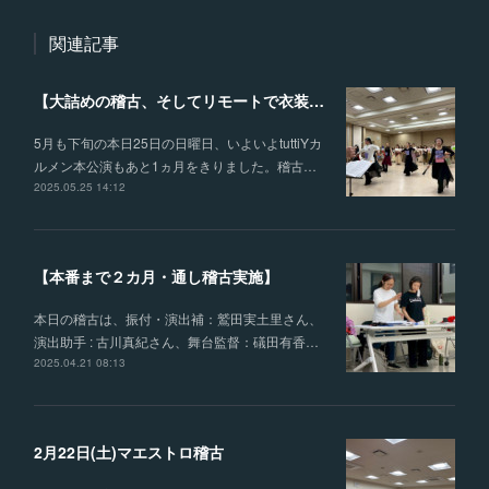
関連記事
【大詰めの稽古、そしてリモートで衣装合わせを行いました】
5月も下旬の本日25日の日曜日、いよいよtuttiYカ
ルメン本公演もあと1ヵ月をきりました。稽古…
2025.05.25 14:12
【本番まで２カ月・通し稽古実施】
本日の稽古は、振付・演出補：鷲田実土里さん、
演出助手 : 古川真紀さん、舞台監督：礒田有香…
2025.04.21 08:13
2月22日(土)マエストロ稽古