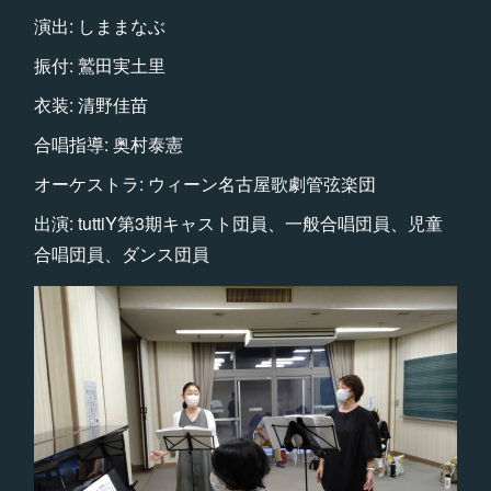
演出: しままなぶ
振付: 鷲田実土里
衣装: 清野佳苗
合唱指導: 奥村泰憲
オーケストラ: ウィーン名古屋歌劇管弦楽団
出演: tuttiY第3期キャスト団員、一般合唱団員、児童
合唱団員、ダンス団員