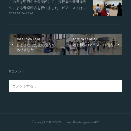
この日は甲府中央公民館にて、指揮者の柴田祥先
生による音楽稽古を行いました。ピアニストは…
2025.02.24 15:48
2022.10.09 15:09
2022.09.25 08:01
しままなぶ先生の稽古が
2日連続のマエストロ稽古
ありました
0
コメント
Copyright 2017-2021 music theater group tuttiY