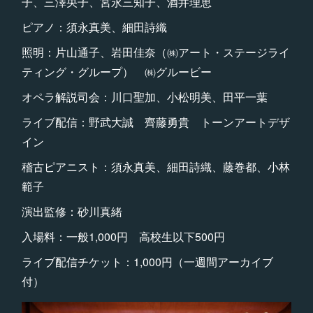
子、三澤央子、宮永三知子、酒井理恵
ピアノ：須永真美、細田詩織
照明：片山通子、岩田佳奈（㈱アート・ステージライ
ティング・グループ） ㈱グルービー
オペラ解説司会：川口聖加、小松明美、田平一葉
ライブ配信：野武大誠 齊藤勇貴 トーンアートデザ
イン
稽古ピアニスト：須永真美、細田詩織、藤巻都、小林
範子
演出監修：砂川真緒
入場料：一般1,000円 高校生以下500円
ライブ配信チケット：1,000円（一週間アーカイブ
付）