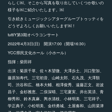
らしく￼、そこから写真を取り出していくつか歌いの
様子を￼ご紹介いたします。￼
引き続きミュージックシアターグループトゥッティを
どうぞよろしくお願いいたします￼！
tuttiY第3期オペラコンサート
2022年4月3日(日) 開演17:00（開場16:30）
YCC県民文化ホール（小ホール）
指揮：柴田祥
出演：菊原千草、佐々木望微、大澤歩土、川口聖加、
藤原加寿代、三宅初音、山崎太郎、石丸茂、大澤類
司、渋谷和広、橋本大輔、相澤俊秀、遠藤正文、岩波
昌子、金杉雅恵、二俣深晴、三宅夏実、井出英済、青
柳秀和、鈴木真麻、輿水清枝、小林明美、三宅祥子、
学正典子、小松明美、金枡勇城、土屋奏和、山田菜津