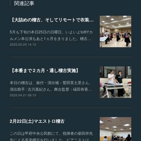
関連記事
【大詰めの稽古、そしてリモートで衣装合わせを行いました】
5月も下旬の本日25日の日曜日、いよいよtuttiYカ
ルメン本公演もあと1ヵ月をきりました。稽古…
2025.05.25 14:12
【本番まで２カ月・通し稽古実施】
本日の稽古は、振付・演出補：鷲田実土里さん、
演出助手 : 古川真紀さん、舞台監督：礒田有香…
2025.04.21 08:13
2月22日(土)マエストロ稽古
この日は甲府中央公民館にて、指揮者の柴田祥先
生による音楽稽古を行いました。ピアニストは…