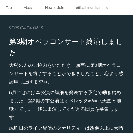
Top
About
How to Join
official merchandise
Performance
Sponsor
Contact
2022.04.04 08:12
第3期オペラコンサート終演しまし
た
大勢の方のご協力をいただき、無事に第3期オペラコ
ンサートを終了することができましたこと、心より感
謝申し上げます￼。
5月半ばには本公演の詳細を発表する予定で動き始め
ました。第3期の本公演はオペレッタ￼￼〈天国と地
獄〉です。一緒に出演してくださる団員を募集しま
す。
￼昨日のライブ配信のクオリティーは想像以上に素晴