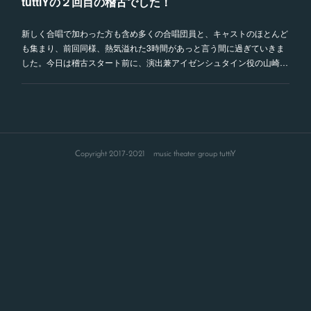
tuttiYの２回目の稽古でした！
新しく合唱で加わった方も含め多くの合唱団員と、キャストのほとんど
も集まり、前回同様、熱気溢れた3時間があっと言う間に過ぎていきま
した。今日は稽古スタート前に、演出兼アイゼンシュタイン役の山崎…
Copyright 2017-2021 music theater group tuttiY