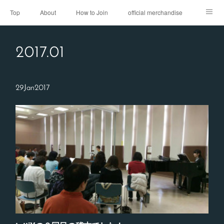
Top
About
How to Join
official merchandise
Performance
Sponsor
Contact
2017
.
01
29
Jan
2017