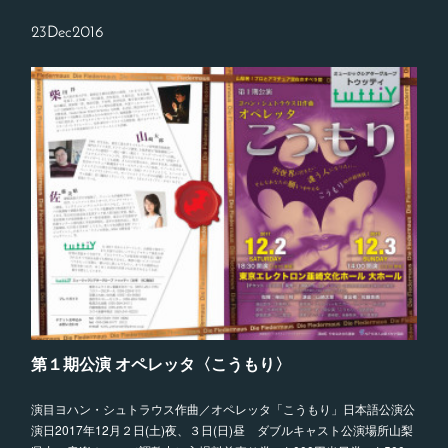
23
Dec
2016
第１期公演 オペレッタ〈こうもり〉
演目ヨハン・シュトラウス作曲／オペレッタ「こうもり」日本語公演公
演日2017年12月２日(土)夜、３日(日)昼 ダブルキャスト公演場所山梨