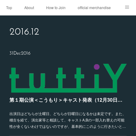
Top
About
How to Join
official merchandise
Performance
Sponsor
Contact
2016
.
12
31
Dec
2016
第１期公演＜こうもり＞キャスト発表（12月30日時点）
出演日はどちらが土曜日、どちらが日曜日になるかは未定です。また、
稽古を経て、演出家等と相談して、キャストA,Bの一部入れ替えの可能
性が全くないわけではないのですが、基本的にこのように行きたいと…