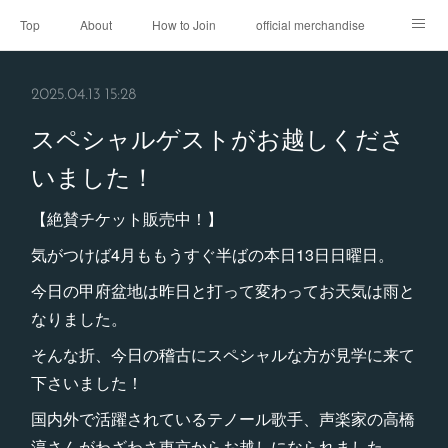
Top
About
How to Join
official merchandise
Performance
Sponsor
Contact
2025.04.13 15:28
スペシャルゲストがお越しくださ
いました！
【絶賛チケット販売中！】
気がつけば4月ももうすぐ半ばの本日13日日曜日。
今日の甲府盆地は昨日と打って変わってお天気は雨と
なりました。
そんな折、今日の稽古にスペシャルな方が見学に来て
下さいました！
国内外で活躍されているテノール歌手、声楽家の高橋
淳さんがわざわさ東京からお越しになられました。