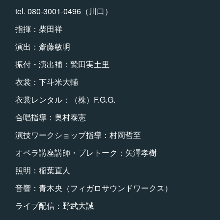
tel. 080-3001-0496（川口）
指揮：柴田祥
演出：齋藤敏明
振付・演出補：鷲田実土里
衣裳：下斗米大輔
衣裳レンタル：（株）F.G.G.
合唱指導：奥村泰憲
演技ワークショップ指導：村岡哲至
オペラ講座講師・プレトーク：矢澤孝樹
照明：稲葉直人
音響：青木央（フィガロサウンドワークス）
ライブ配信：野武大誠