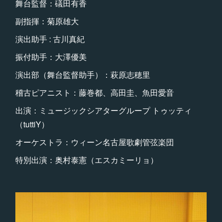
舞台監督：礒田有香
副指揮：菊原雄大
演出助手 : 古川真紀
振付助手：大澤優美
演出部（舞台監督助手）：萩原志穂里
稽古ピアニスト：藤巻都、高田圭、魚田愛音
出演：ミュージックシアターグループ トゥッティ
（tuttiY）
オーケストラ：ウィーン名古屋歌劇管弦楽団
特別出演：奥村泰憲（エスカミーリョ）