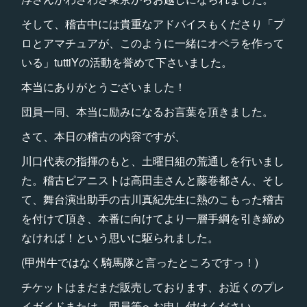
そして、稽古中には貴重なアドバイスもくださり「プ
ロとアマチュアが、このように一緒にオペラを作って
いる」tuttiYの活動を誉めて下さいました。
本当にありがとうございました！
団員一同、本当に励みになるお言葉を頂きました。
さて、本日の稽古の内容ですが、
川口代表の指揮のもと、土曜日組の荒通しを行いまし
た。稽古ピアニストは高田圭さんと藤巻都さん、そし
て、舞台演出助手の古川真紀先生に熱のこもった稽古
を付けて頂き、本番に向けてより一層手綱を引き締め
なければ！という思いに駆られました。
(甲州牛ではなく騎馬隊と言ったところですっ！)
チケットはまだまだ販売しております、お近くのプレ
イガイドまたは、団員等へお申し付けください