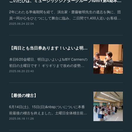
このたびは、ミュージックシアターグループtuttiY第4期本公演《カルメン》にご来場いただき、誠にありがとうございました。
2年にわたる準備期間を経て、演出家・齋藤敏明先生の遺志を胸に、団
員一同が心をひとつにして舞台に臨み、二日間で1,400人近いお客様…
2025.06.24 22:04
【両日とも当日券あります！いよいよ明日！土曜日公演のゲネプロを遂行！】
本日6/20金曜日、明日はいよいよtuttiY Carmenの
初日の土曜日です！ ギリギリまで攻めの姿勢…
2025.06.20 23:40
【最後の稽古】
6月14日(土)、15日(日)&nbsp;ついについに本番
前最後の稽古を終えました。土曜日全体稽古前…
2025.06.16 11:26