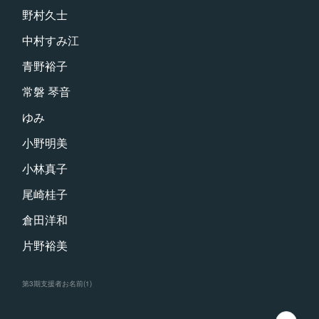
野村久士
中村すみ江
青野裕子
常磐 琴音
ゆみ
小野明美
小林真子
尾崎桂子
倉田洋和
片野裕美
第3期支援者お名前
(
1
)