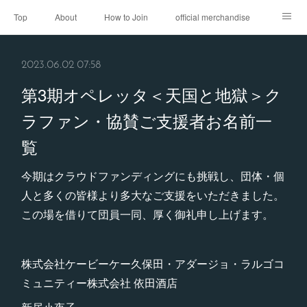
Top
About
How to Join
official merchandise
Performance
Sponsor
Contact
2023.06.02 07:58
第3期オペレッタ＜天国と地獄＞ク
ラファン・協賛ご支援者お名前一
覧
今期はクラウドファンディングにも挑戦し、団体・個
人と多くの皆様より多大なご支援をいただきました。
この場を借りて団員一同、厚く御礼申し上げます。
株式会社ケービーケー久保田・アダージョ・ラルゴコ
ミュニティー株式会社 依田酒店