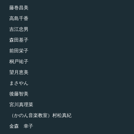
藤巻昌美
高島千香
吉江忠男
森田基子
前田栄子
桐戸祐子
望月恵美
まさやん
後藤智美
宮川真理菜
（かのん音楽教室）村松真紀
金森 幸子