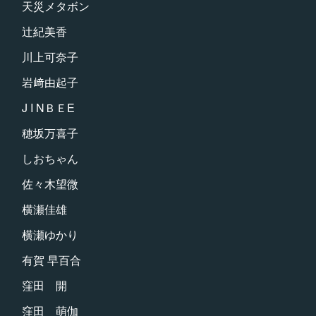
天災メタボン
辻紀美香
川上可奈子
岩﨑由起子
J I NＢＥE
穂坂万喜子
しおちゃん
佐々木望微
横瀬佳雄
横瀬ゆかり
有賀 早百合
窪田 開
窪田 萌伽