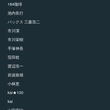
184珈琲
池内良行
パックス 三森浩二
市川潔
市川栄樹
手塚伸吾
窪田稔
渡辺浩一
岩波政雄
小林恵
kai★130
kai