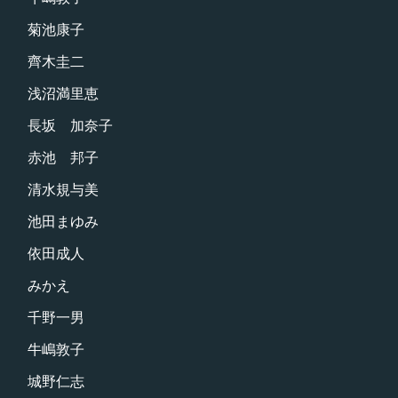
菊池康子
齊木圭二
浅沼満里恵
長坂 加奈子
赤池 邦子
清水規与美
池田まゆみ
依田成人
みかえ
千野一男
牛嶋敦子
城野仁志