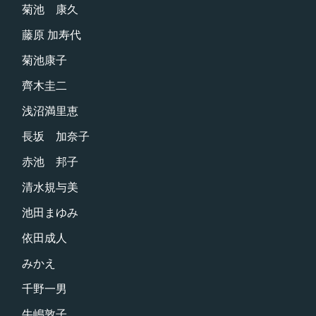
菊池 康久
藤原 加寿代
菊池康子
齊木圭二
浅沼満里恵
長坂 加奈子
赤池 邦子
清水規与美
池田まゆみ
依田成人
みかえ
千野一男
牛嶋敦子