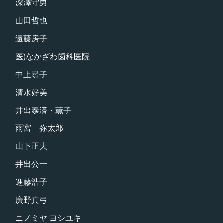
深澤守男
山田哲也
遠藤房子
医)なかざわ歯科医院
中上尋子
清水好美
井出泰済・薫子
雨宮 弥太郎
山下正夫
井出公一
進藤浩子
廣野真弓
ニノミヤ ヨシユキ