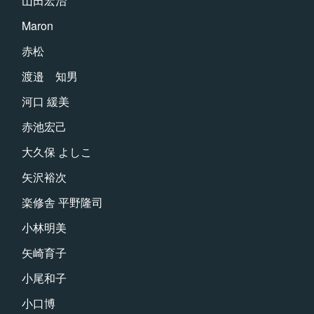
山田宏治
Maron
赤松
渡邉 知男
河口 緩美
赤池宏己
大久保 よしこ
矢沢裕次
楽修舎 平野隆司
小林明美
矢崎育子
小尾和子
小口博