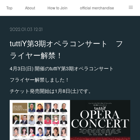
Top
About
How to Join
official merchandise
Performance
Sponsor
Contact
2022.01.03 12:21
tuttiY第3期オペラコンサート フ
ライヤー解禁！
4月3日(日) 開催のtuttiY第3期オペラコンサート
フライヤー解禁しました！
チケット発売開始は1月8日(土)です。