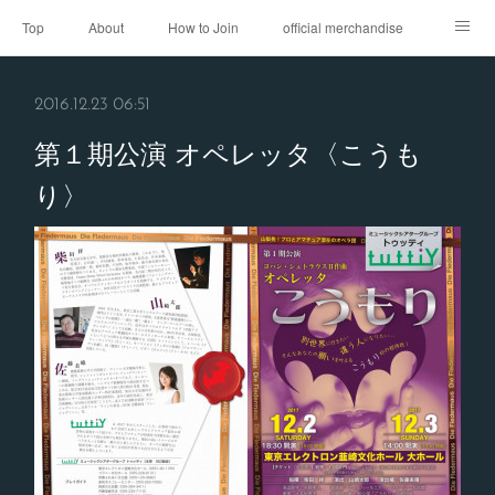
Top
About
How to Join
official merchandise
Performance
Sponsor
Contact
2016.12.23 06:51
第１期公演 オペレッタ〈こうも
り〉