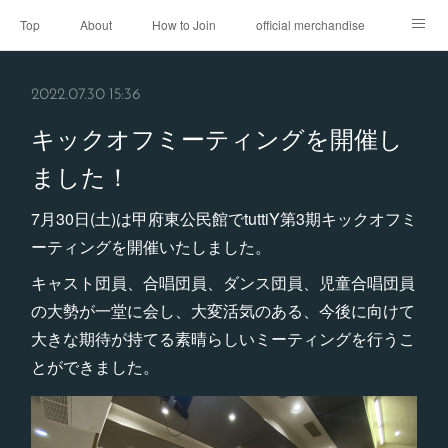
Top
About
How to Join
official merchandise
Performance
Sponsor
Contact
2022.07.30 15:36
キックオフミーティングを開催し
ました！
7月30日(土)は甲府東公民館でtuttiY第3期キックオフミ
ーティングを開催いたしました。
キャスト団員、合唱団員、ダンス団員、児童合唱団員
の大勢が一堂に会し、大変活気のある、今後に向けて
大きな期待が持てる素晴らしいミーティングを行うこ
とができました。