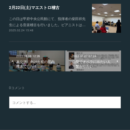
2月22日(土)マエストロ稽古
この日は甲府中央公民館にて、指揮者の柴田祥先
生による音楽稽古を行いました。ピアニストは…
2025.02.24 15:48
2022.08.08 12:26
2022.07.27 07:24
本公演に向けた初の団内
山梨でオペラに出たい人
稽古でした！
と繋がりたい
0
コメント