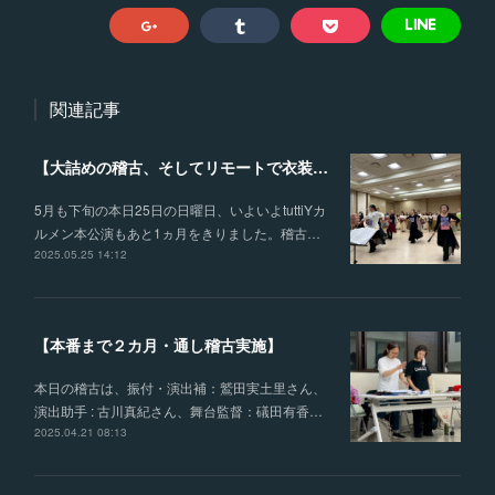
関連記事
【大詰めの稽古、そしてリモートで衣装合わせを行いました】
5月も下旬の本日25日の日曜日、いよいよtuttiYカ
ルメン本公演もあと1ヵ月をきりました。稽古…
2025.05.25 14:12
【本番まで２カ月・通し稽古実施】
本日の稽古は、振付・演出補：鷲田実土里さん、
演出助手 : 古川真紀さん、舞台監督：礒田有香…
2025.04.21 08:13